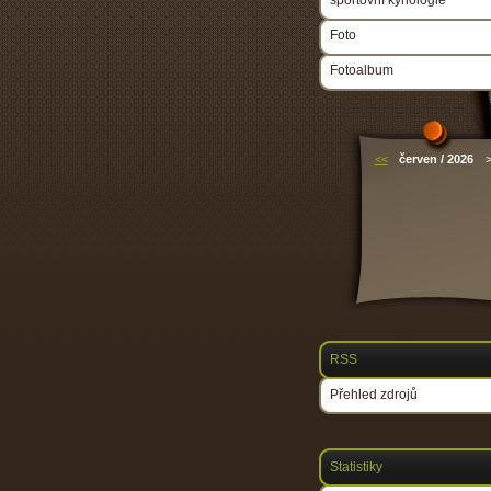
sportovní kynologie
Foto
Fotoalbum
<<
červen / 2026
RSS
Přehled zdrojů
Statistiky