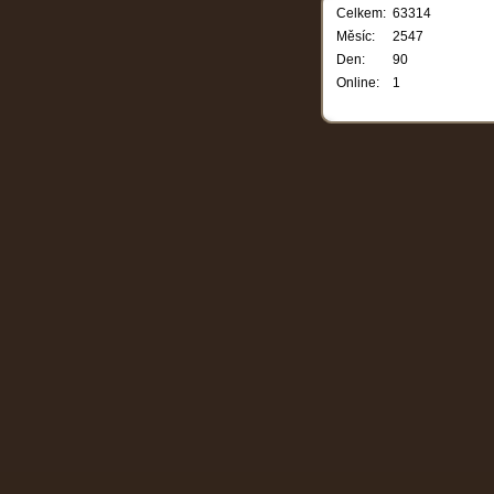
Celkem:
63314
Měsíc:
2547
Den:
90
Online:
1