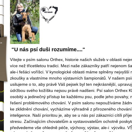
>>
"U nás psí duši rozumíme...."
Vítejte v psím salonu Orthex, historie našich služeb v oblasti nej
více než třicetiletou tradici. Mezi naše zákazníky patří nejenom š
ale-i fešáci voříšci. V kynologické oblasti máme splněny nejvyšší
zkoušky a vlastníme mnoho výstavních šampionátů. V našem ps
usilujeme o to, aby právě Váš pejsek byl ten nejkrásnější, upravuj
údržbou svého kožíšku nejsou právě nadšeni. Psí salon Orthex K
osobitý a jedinečný přístup ke každému psu, podle jeho povahy,
řešení problémového chování. V psím salonu nepoužíváme žádné 
ke zklidnění chování, vycházíme výhradně z přirozeného chování 
inteligence. Naší prioritou je, aby se u nás psí zákazníci cítíli pří
stresu. Začínajícím chovatelům a vystavovatelům ochotně posk
předvedeme vše ohledně péče, výchovy, výstav, ale-i výcviku.