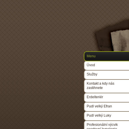
Menu
Úvod
Služby
Kontakt a kdy nás
zastihnete
Erdelteriér
Pudl velký Efran
Pudl velký Luky
Profesionální výcvik