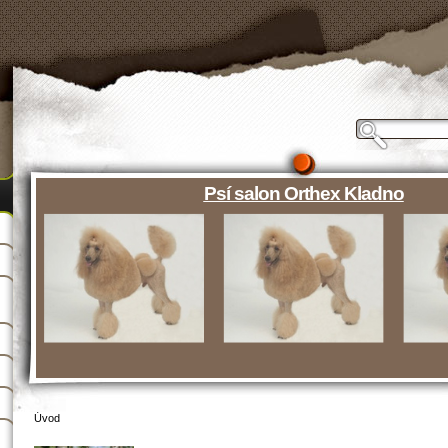
Psí salon Orthex Kladno
Úvod