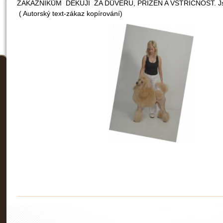
ZÁKAZNÍKŮM DĚKUJI ZA DŮVĚRU, PŘÍZEŇ A VSTŘÍCNOST. Jst
( Autorský text-zákaz kopírování)