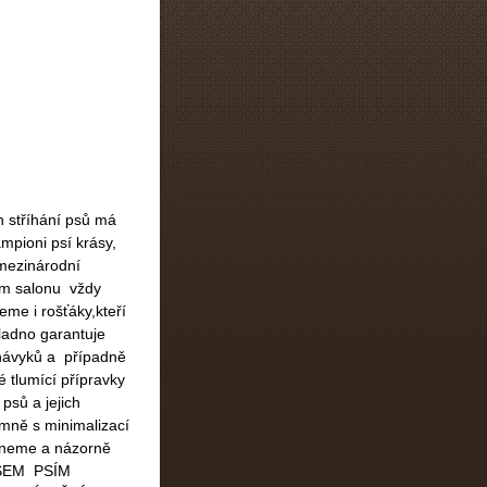
en stříhání psů má
ampioni psí krásy,
 mezinárodní
ím salonu vždy
eme i rošťáky,kteří
ladno garantuje
 návyků a případně
tlumící přípravky
psů a jejich
jemně s minimalizací
ytneme a názorně
 VŠEM PSÍM