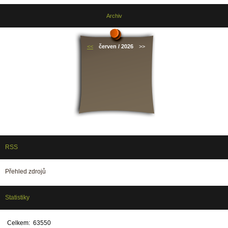
Archiv
<<
červen / 2026
>>
RSS
Přehled zdrojů
Statistiky
Celkem:
63550